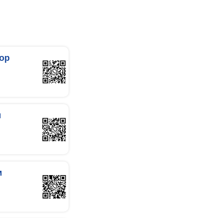
ор
м
м