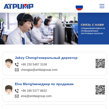
Дом
О нас
Погружной насос
Решение
Jakey Cheng/генеральный директор
Ресурсы
+86 150 5487 3108
chengjia@anlitaigroup.com
Распространитель
Связаться с нами
Elva Meng/менеджер по продажам
+86 186 5377 8832
Скачать каталог
elva@anlitaigroup.com